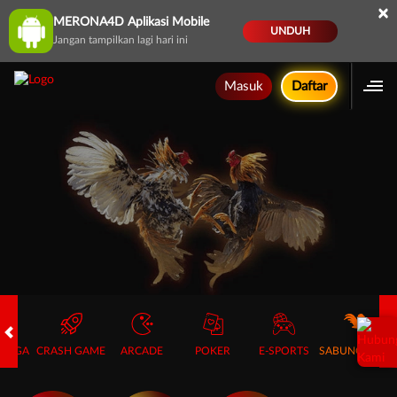
×
MERONA4D Aplikasi Mobile
UNDUH
Jangan tampilkan lagi hari ini
Masuk
Daftar
RAGA
CRASH GAME
ARCADE
POKER
E-SPORTS
SABUNG AYAM