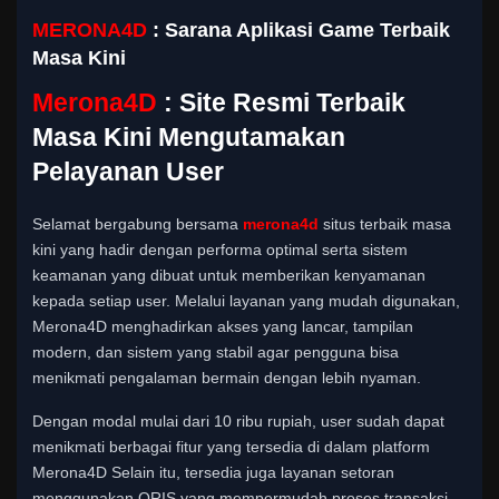
MERONA4D
: Sarana Aplikasi Game Terbaik
Masa Kini
Merona4D
: Site Resmi Terbaik
Masa Kini Mengutamakan
Pelayanan User
Selamat bergabung bersama
merona4d
situs terbaik masa
kini yang hadir dengan performa optimal serta sistem
keamanan yang dibuat untuk memberikan kenyamanan
kepada setiap user. Melalui layanan yang mudah digunakan,
Merona4D menghadirkan akses yang lancar, tampilan
modern, dan sistem yang stabil agar pengguna bisa
menikmati pengalaman bermain dengan lebih nyaman.
Dengan modal mulai dari 10 ribu rupiah, user sudah dapat
menikmati berbagai fitur yang tersedia di dalam platform
Merona4D Selain itu, tersedia juga layanan setoran
menggunakan QRIS yang mempermudah proses transaksi