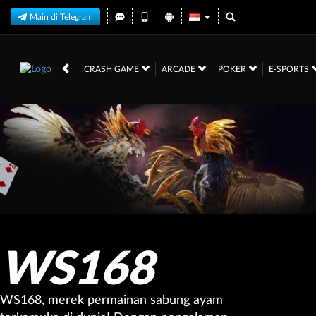
Main di Telegram
OLAHRAGA
CRASH GAME
ARCADE
POKER
E-SPORTS
WS168
WS168, merek permainan sabung ayam