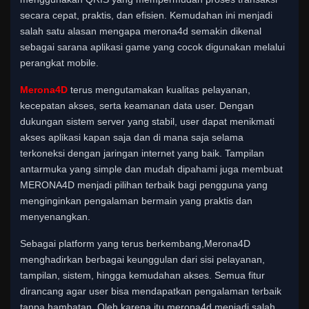
secara cepat, praktis, dan efisien. Kemudahan ini menjadi
salah satu alasan mengapa merona4d semakin dikenal
sebagai sarana aplikasi game yang cocok digunakan melalui
perangkat mobile.
Merona4D
terus mengutamakan kualitas pelayanan,
kecepatan akses, serta keamanan data user. Dengan
dukungan sistem server yang stabil, user dapat menikmati
akses aplikasi kapan saja dan di mana saja selama
terkoneksi dengan jaringan internet yang baik. Tampilan
antarmuka yang simple dan mudah dipahami juga membuat
MERONA4D menjadi pilihan terbaik bagi pengguna yang
menginginkan pengalaman bermain yang praktis dan
menyenangkan.
Sebagai platform yang terus berkembang,Merona4D
menghadirkan berbagai keunggulan dari sisi pelayanan,
tampilan, sistem, hingga kemudahan akses. Semua fitur
dirancang agar user bisa mendapatkan pengalaman terbaik
tanpa hambatan. Oleh karena itu,merona4d menjadi salah