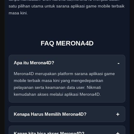
satu pilihan utama untuk sarana aplikasi game mobile terbaik
masa kini.
FAQ MERONA4D
Apa itu Merona4D?
Merona4D merupakan platform sarana aplikasi game
mobile terbaik masa kini yang mengedepankan
pelayanan serta keamanan data user. Nikmati
kemudahan akses melalui aplikasi Merona4D.
Kenapa Harus Memilih Merona4D?
Kapan kita bisa akses Merona4D?