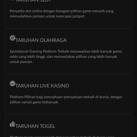
Penyedia slot online dengan beragam pilihan game menarik yang
memudahkan pemain untuk mencapai jackpot
TARUHAN OLAHRAGA
Sportsbook Gaming Platform Terbaik menawarkan lebih banyak game,
odds yang lebih tinggi, dan menyediakan pilihan yang lebih banyak
untuk pemain.
TARUHAN LIVE KASINO
Platform Pilihan bagi perusahaan-perusahaan terbaik di dunia, dengan
pilihan variasi game terbanyak
TARUHAN TOGEL