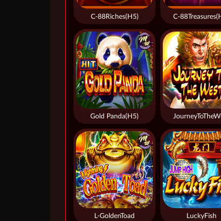
C-88Riches(H5)
C-88Treasures(
Gold Panda(H5)
JourneyToTheW
L-GoldenToad
LuckyFish