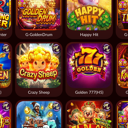
nter
G-GoldenDrum
Happy Hit
G-
)
Crazy Sheep
Golden 777(H5)
G