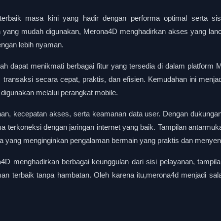
 terbaik masa kini yang hadir dengan performa optimal serta 
n yang mudah digunakan, Merona4D menghadirkan akses yang lancar
ngan lebih nyaman.
ah dapat menikmati berbagai fitur yang tersedia di dalam platform M
nsaksi secara cepat, praktis, dan efisien. Kemudahan ini menja
 digunakan melalui perangkat mobile.
an, kecepatan akses, serta keamanan data user. Dengan dukungan 
ma terkoneksi dengan jaringan internet yang baik. Tampilan antar
na yang menginginkan pengalaman bermain yang praktis dan menye
4D menghadirkan berbagai keunggulan dari sisi pelayanan, tampila
n terbaik tanpa hambatan. Oleh karena itu,merona4d menjadi sala