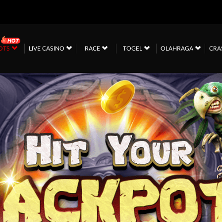
OTS
LIVE CASINO
RACE
TOGEL
OLAHRAGA
CRA