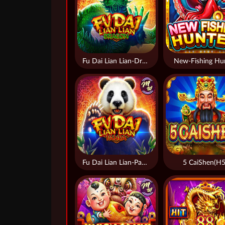
Fu Dai Lian Lian-Dragon
New-Fishing Hu
Fu Dai Lian Lian-Panda
5 CaiShen(H5