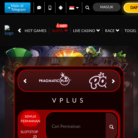
Main di
MASUK
DAF
Telegram
IDR
12,680,553,
HOT GAMES
SLOTS
LIVE CASINO
RACE
TOGEL
VPLUS
SEMUA
PERMAINAN
SLOTS
TOP
20