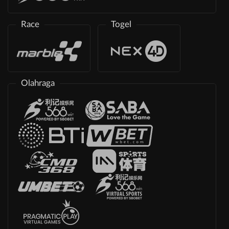
Race
Togel
Olahraga