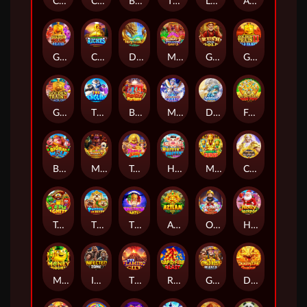
Crown of Hades
Cyber Rabbit
BUFFALO LEGEND
Thunder Lord
LIBERTY HEROINER
AZTLAN GEMS2
GOLDEN TRAIN DELUXE
Choo Choo Riches
Dragon Link Fortune
Mummy’s Treasure Quest 2
Gold Rush
GOLDEN TRAIN 2
Golden Train Ⅲ: Black Ore
THE PENGUINS
Bao Zhu Fortune
Magic Bingo Queen
Dragon's Blaze Link
Fortune Gold Pots
Big Bad Wolf
Mummy’s Treasure Quest
Triple Spin Xtreme
Huffin'and Puffin'Jackpot
MUMMY'S CURSE
Crown of Olympus
Triple Ignite
THE PUPPIES IN EGYPT
The Hallowin Bats
Aztlan Gems
Ore Rush: Cart Collector
Holly Jackpot
Money Piggies
INFECTED ZONE
THE FLAME CITY
RAPID FIRE BLAST
Gold Rush Mania
Dragon Link Collection