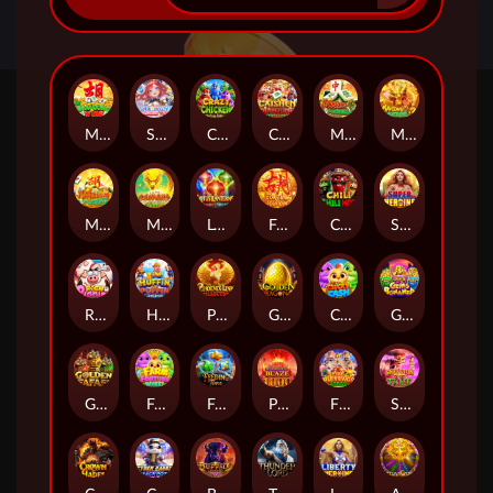
MAHJONG WINS
Starlight Princess 2000
Crazy Chicken
Caishen Mahjong: Triple Luck
Mahjong Fortune 2: Dragon Riches
Mahjong Fortune 3
MAHJONG FORTUNE
MAHJONG BONUS
Lotus Lanterns: Dragon's Fortune
Fortune Mahjong
Chili Chili Hot
SUPER HEROINE
RICH PIGGIES
Huffin’ And Puffin’ Rising
Phoenix Link - Collection
GOLDEN DRAGON EGG
Clucky Cash
Gems Bonanza
GOLDEN FAFAFA
Farm Fortune Wheel
Feeding Time
Pompeii’s Blaze 1000
FIVE BLESSINGS ARRIVE
Skeleton Thief