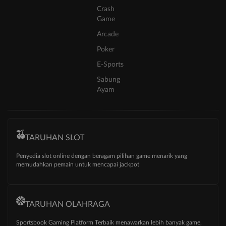
Crash
Game
Arcade
Poker
E-Sports
Sabung
Ayam
TARUHAN SLOT
Penyedia slot online dengan beragam pilihan game menarik yang
memudahkan pemain untuk mencapai jackpot
TARUHAN OLAHRAGA
Sportsbook Gaming Platform Terbaik menawarkan lebih banyak game,