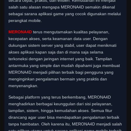
secara cepat, praktis, dan efisien. Kemudahan ini menjadi
salah satu alasan mengapa MERONA4D semakin dikenal
sebagai sarana aplikasi game yang cocok digunakan melalui
perangkat mobile.
MERONA4D
terus mengutamakan kualitas pelayanan,
kecepatan akses, serta keamanan data user. Dengan
dukungan sistem server yang stabil, user dapat menikmati
akses aplikasi kapan saja dan di mana saja selama
terkoneksi dengan jaringan internet yang baik. Tampilan
antarmuka yang simple dan mudah dipahami juga membuat
MERONA4D menjadi pilihan terbaik bagi pengguna yang
menginginkan pengalaman bermain yang praktis dan
menyenangkan.
Sebagai platform yang terus berkembang, MERONA4D
menghadirkan berbagai keunggulan dari sisi pelayanan,
tampilan, sistem, hingga kemudahan akses. Semua fitur
dirancang agar user bisa mendapatkan pengalaman terbaik
tanpa hambatan. Oleh karena itu, MERONA4D menjadi salah
satu pilihan utama untuk sarana aplikasi game mobile terbaik