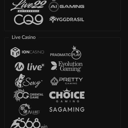
Live Casino