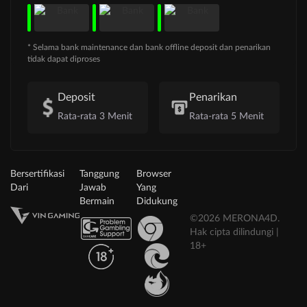
* Selama bank maintenance dan bank offline deposit dan penarikan
tidak dapat diproses
Deposit
Penarikan
Rata-rata 3 Menit
Rata-rata 5 Menit
Bersertifikasi
Tanggung
Browser
Dari
Jawab
Yang
Bermain
Didukung
©2026 MERONA4D.
Hak cipta dilindungi |
18+