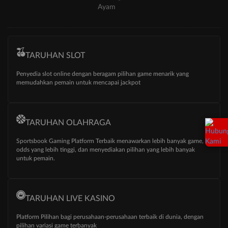
Ayam
TARUHAN SLOT
Penyedia slot online dengan beragam pilihan game menarik yang
memudahkan pemain untuk mencapai jackpot
TARUHAN OLAHRAGA
Sportsbook Gaming Platform Terbaik menawarkan lebih banyak game,
odds yang lebih tinggi, dan menyediakan pilihan yang lebih banyak
untuk pemain.
TARUHAN LIVE KASINO
Platform Pilihan bagi perusahaan-perusahaan terbaik di dunia, dengan
pilihan variasi game terbanyak