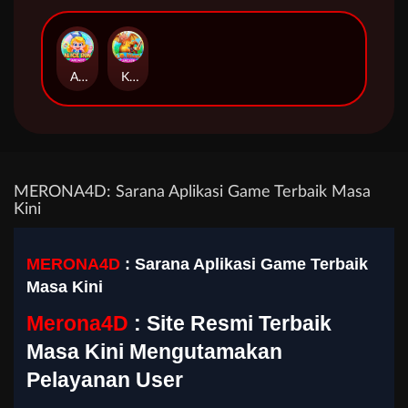
Alice Run
K.O. Island
MERONA4D: Sarana Aplikasi Game Terbaik Masa
Kini
MERONA4D
: Sarana Aplikasi Game Terbaik
Masa Kini
Merona4D
: Site Resmi Terbaik
Masa Kini Mengutamakan
Pelayanan User