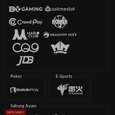
Poker
E-Sports
Sabung Ayam
INFO HOKI !