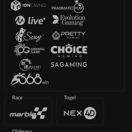
Race
Togel
Olahraga