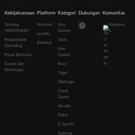
Kebijaksanaan
Platform
Kategori
Dukungan
Komunitas
Tentang
Promosi
Hot
Faceboo
MERONA4D
Games
k
Loyalty
Responsible
Slots
Referral
Gambling
Live
Pusat Bantuan
Casino
Syarat dan
Race
Ketentuan
Togel
Olahraga
Crash
Game
Arcade
Poker
E-Sports
Sabung