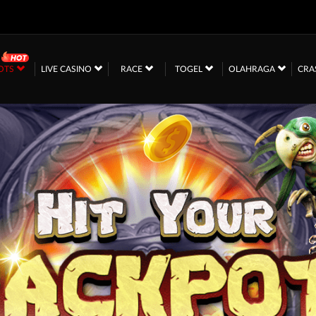
OTS
LIVE CASINO
RACE
TOGEL
OLAHRAGA
CRA