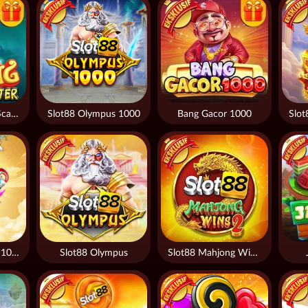
Wukong - Black Scatter
Slot88 Olympus 1000
Bang Gacor 1000
Starlight Princess 1000
Slot88 Olympus
Slot88 Mahjong Wins 2