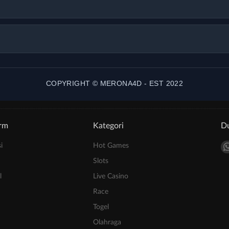
COPYRIGHT © MERONA4D - EST 2022
orm
Kategori
D
i
Hot Games
Slots
l
Live Casino
Race
Togel
Olahraga