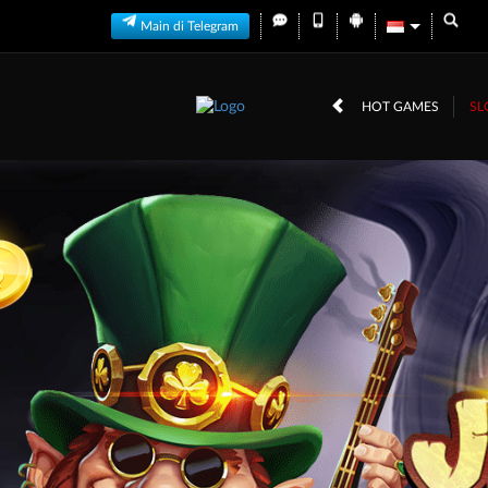
Main di Telegram
HOT GAMES
SL