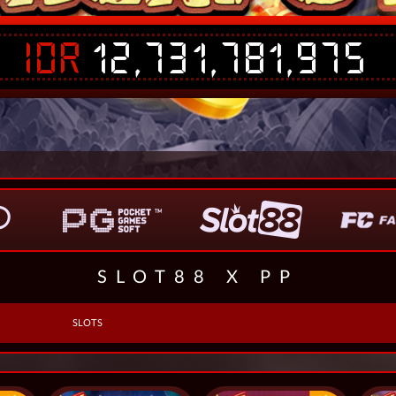
IDR
12,731,781,975
SLOT88 X PP
SLOTS