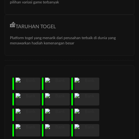
pilihan variasi game terbanyak
TARUHAN TOGEL
Platform togel yang menarik dari perusahan terbaik di dunia yang
menawarkan hadiah kemenangan besar