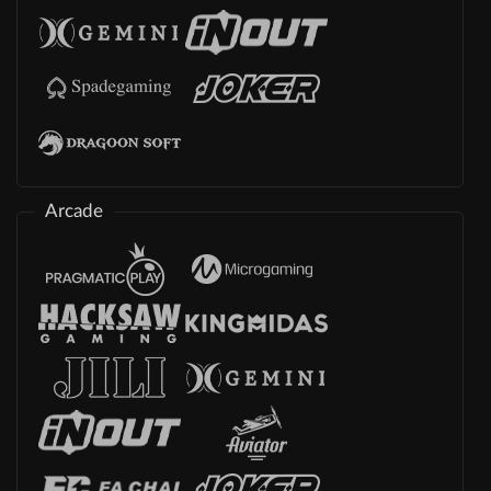
Arcade