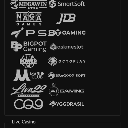
Live Casino