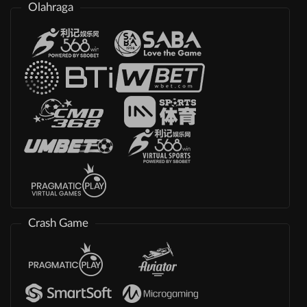
Olahraga
Crash Game