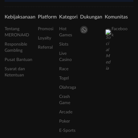
Kebijaksanaan
Platform
Kategori
Dukungan
Komunitas
Tentang
Promosi
Hot
Faceboo
MERONA4D
Games
k
Loyalty
Responsible
Slots
Referral
Gambling
Live
Pusat Bantuan
Casino
Syarat dan
Race
Ketentuan
Togel
Olahraga
Crash
Game
Arcade
Poker
E-Sports