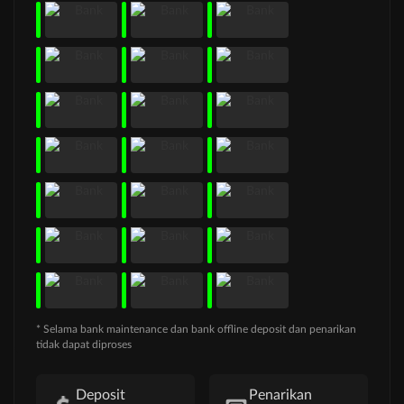
* Selama bank maintenance dan bank offline deposit dan penarikan
tidak dapat diproses
Deposit
Penarikan