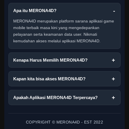
Apa itu MERONA4D?
MERONA4D merupakan platform sarana aplikasi game
mobile terbaik masa kini yang mengedepankan
pelayanan serta keamanan data user. Nikmati
kemudahan akses melalui aplikasi MERONA4D.
Kenapa Harus Memilih MERONA4D?
Kapan kita bisa akses MERONA4D?
Apakah Aplikasi MERONA4D Terpercaya?
COPYRIGHT © MERONA4D - EST 2022