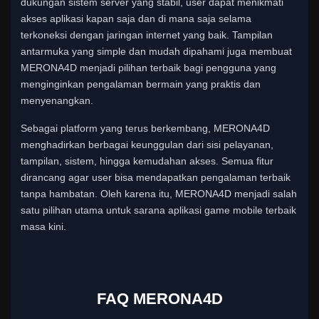
dukungan sistem server yang stabil, user dapat menikmati
akses aplikasi kapan saja dan di mana saja selama
terkoneksi dengan jaringan internet yang baik. Tampilan
antarmuka yang simple dan mudah dipahami juga membuat
MERONA4D menjadi pilihan terbaik bagi pengguna yang
menginginkan pengalaman bermain yang praktis dan
menyenangkan.
Sebagai platform yang terus berkembang, MERONA4D
menghadirkan berbagai keunggulan dari sisi pelayanan,
tampilan, sistem, hingga kemudahan akses. Semua fitur
dirancang agar user bisa mendapatkan pengalaman terbaik
tanpa hambatan. Oleh karena itu, MERONA4D menjadi salah
satu pilihan utama untuk sarana aplikasi game mobile terbaik
masa kini.
FAQ MERONA4D