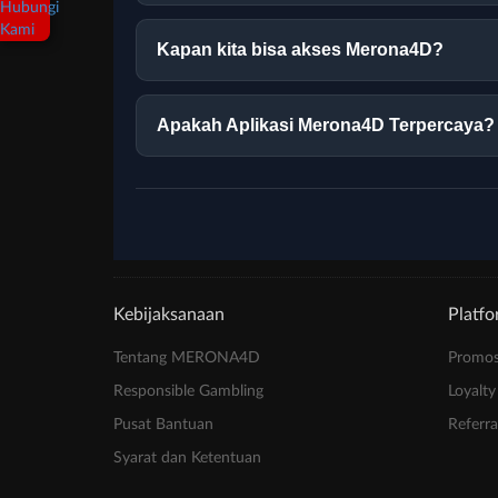
Kapan kita bisa akses Merona4D?
Apakah Aplikasi Merona4D Terpercaya?
Kebijaksanaan
Platf
Tentang MERONA4D
Promos
Responsible Gambling
Loyalty
Pusat Bantuan
Referra
Syarat dan Ketentuan