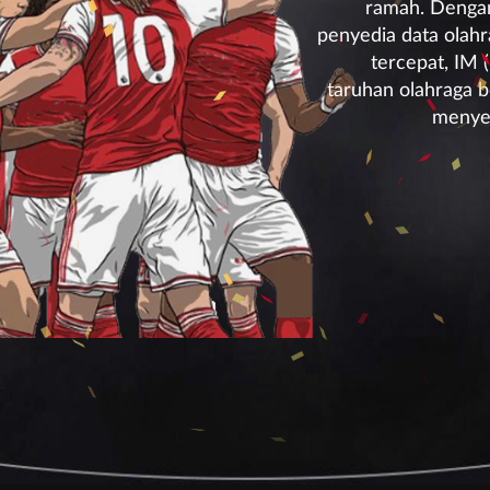
ramah. Denga
penyedia data olah
tercepat, IM
taruhan olahraga be
menyed