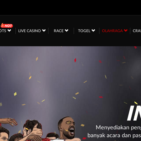
OTS
LIVE CASINO
RACE
TOGEL
OLAHRAGA
CRA
I
Menyediakan peng
banyak acara dan pasa