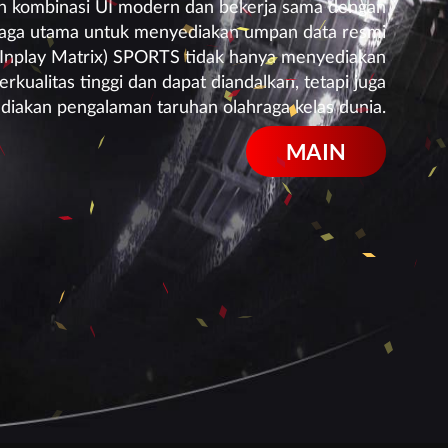
n kombinasi UI modern dan bekerja sama dengan
raga utama untuk menyediakan umpan data resmi
 (Inplay Matrix) SPORTS tidak hanya menyediakan
rkualitas tinggi dan dapat diandalkan, tetapi juga
iakan pengalaman taruhan olahraga kelas dunia.
MAIN