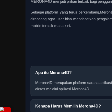
MERONA4D menjadi pilihan terbaik bagi penggu
Sebagai platform yang terus berkembang,Merona
dirancang agar user bisa mendapatkan pengalama
mobile terbaik masa kini.
Apa itu Merona4D?
Merona4D merupakan platform sarana aplikasi
akses melalui aplikasi Merona4D.
Kenapa Harus Memilih Merona4D?