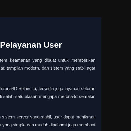
 Pelayanan User
sistem keamanan yang dibuat untuk memberikan
, tampilan modern, dan sistem yang stabil agar
erona4D Selain itu, tersedia juga layanan setoran
di salah satu alasan mengapa merona4d semakin
sistem server yang stabil, user dapat menikmati
muka yang simple dan mudah dipahami juga membuat