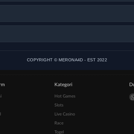
COPYRIGHT © MERONA4D - EST 2022
orm
Kategori
D
i
Hot Games
Slots
l
Live Casino
Race
Togel