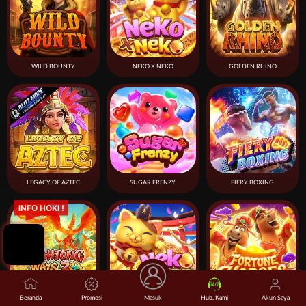
WILD BOUNTY
NEKO X NEKO
GOLDEN RHINO
LEGACY OF AZTEC
SUGAR FRENZY
FIERY BOXING
INFO HOKI !
Beranda
Promosi
Masuk
Hub. Kami
Akun Saya
MAHJONG WAYS 3+
NEKO TITAN
FORTUNE HORSES