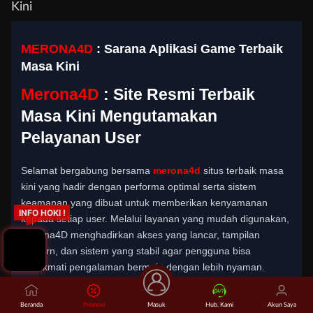
Kini
MERONA4D
: Sarana Aplikasi Game Terbaik
Masa Kini
Merona4D
: Site Resmi Terbaik
Masa Kini Mengutamakan
Pelayanan User
Selamat bergabung bersama
merona4d
situs terbaik masa
kini yang hadir dengan performa optimal serta sistem
keamanan yang dibuat untuk memberikan kenyamanan
INFO HOKI !
kepada setiap user. Melalui layanan yang mudah digunakan,
Merona4D menghadirkan akses yang lancar, tampilan
modern, dan sistem yang stabil agar pengguna bisa
menikmati pengalaman bermain dengan lebih nyaman.
Dengan modal mulai dari 10 ribu rupiah, user sudah dapat
Beranda
Promosi
Masuk
Hub. Kami
Akun Saya
menikmati berbagai fitur yang tersedia di dalam platform