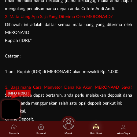
tidak memiliki nama belakang (nama keluarga), maka anda dapat
mengulang penulisan nama depan anda. Cotoh: Andi Andi.
2. Mata Uang Apa Saja Yang Diterima Oleh MERONA4D?
Dibawah ini adalah daftar semua mata uang yang diterima oleh
MERONA4D:
Rupiah (IDR).*
Catatan:
1 unit Rupiah (IDR) di MERONA4D akan mewakili Rp. 1.000.
3. Bagaimana Cara Menyetor Dana Ke Akun MERONA4D Saya?
INFO HOKI !
Sebelum anda dapat bertaruh, anda perlu melakukan deposit dana
ke akun anda menggunakan salah satu opsi deposit berikut ini:
Bank Lokal.
Online Deposit.
4. Adakah batasan minimal dalam melakukan betting?
Beranda
Promosi
Masuk
Hub. Kami
Akun Saya
Setiap permainan yang disediakan oleh MERONA4D memiliki