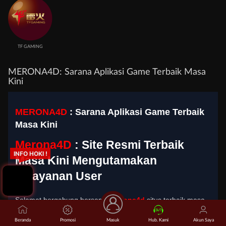
TF GAMING
MERONA4D: Sarana Aplikasi Game Terbaik Masa
Kini
MERONA4D
: Sarana Aplikasi Game Terbaik
Masa Kini
Merona4D
: Site Resmi Terbaik
INFO HOKI !
Masa Kini Mengutamakan
Pelayanan User
Selamat bergabung bersama
merona4d
situs terbaik masa
kini yang hadir dengan performa optimal serta sistem
Beranda
Promosi
Masuk
Hub. Kami
Akun Saya
keamanan yang dibuat untuk memberikan kenyamanan