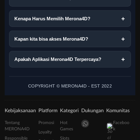
Kenapa Harus Memilih Merona4D?
Kapan kita bisa akses Merona4D?
Apakah Aplikasi Merona4D Terpercaya?
COPYRIGHT © MERONA4D - EST 2022
Kebijaksanaan
Platform
Kategori
Dukungan
Komunitas
Tentang
Promosi
Hot
Faceboo
MERONA4D
Games
k
Loyalty
Responsible
Slots