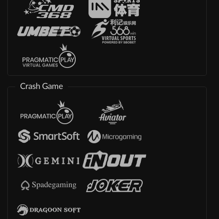
Crash Game