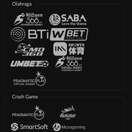
Olahraga
Crash Game