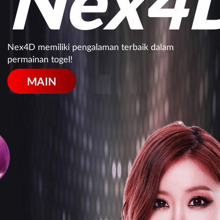
Nex4
Nex4D memiliki pengalaman terbaik dalam
permainan togel!
MAIN