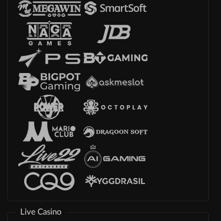
Live Casino