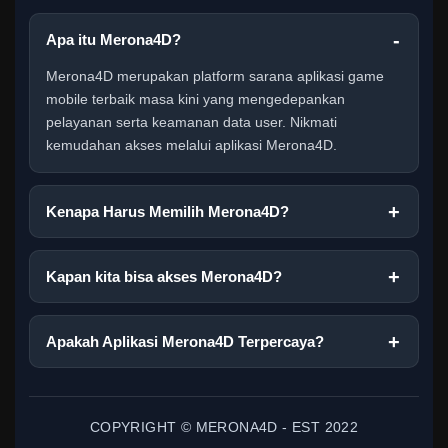
Apa itu Merona4D?
Merona4D merupakan platform sarana aplikasi game
mobile terbaik masa kini yang mengedepankan
pelayanan serta keamanan data user. Nikmati
kemudahan akses melalui aplikasi Merona4D.
Kenapa Harus Memilih Merona4D?
Kapan kita bisa akses Merona4D?
Apakah Aplikasi Merona4D Terpercaya?
COPYRIGHT © MERONA4D - EST 2022