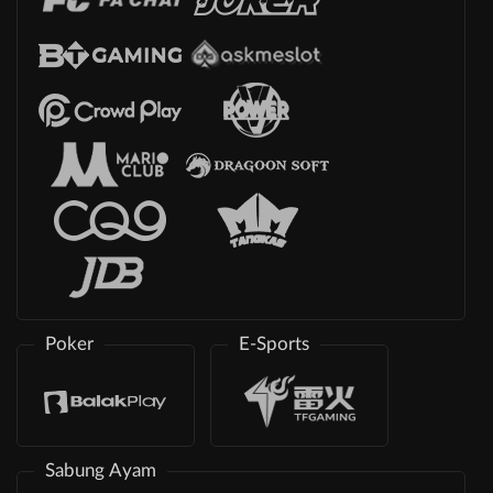
Poker
E-Sports
Sabung Ayam