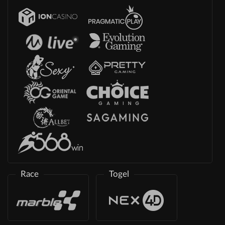
Race
Togel