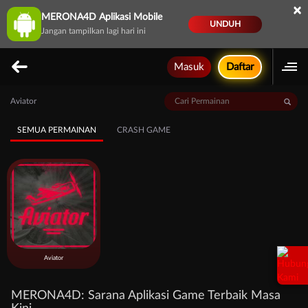
×
MERONA4D Aplikasi Mobile
UNDUH
Jangan tampilkan lagi hari ini
Masuk
Daftar
Aviator
SEMUA PERMAINAN
CRASH GAME
Aviator
MERONA4D: Sarana Aplikasi Game Terbaik Masa