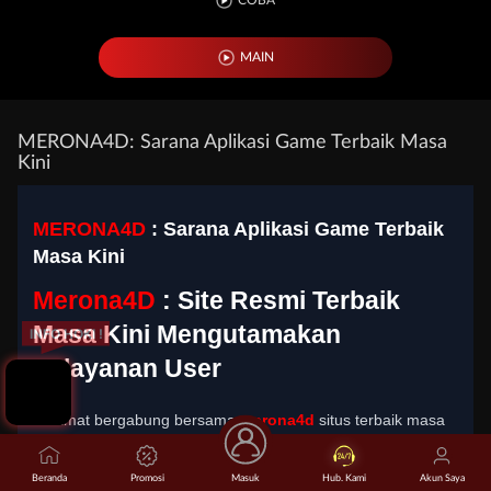
COBA
MAIN
MERONA4D: Sarana Aplikasi Game Terbaik Masa
Kini
MERONA4D
: Sarana Aplikasi Game Terbaik
Masa Kini
Merona4D
: Site Resmi Terbaik
Masa Kini Mengutamakan
INFO HOKI !
Pelayanan User
Selamat bergabung bersama
merona4d
situs terbaik masa
kini yang hadir dengan performa optimal serta sistem
keamanan yang dibuat untuk memberikan kenyamanan
Beranda
Promosi
Masuk
Hub. Kami
Akun Saya