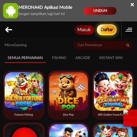
×
MERONA4D Aplikasi Mobile
UNDUH
Jangan tampilkan lagi hari ini
Masuk
Daftar
MicroGaming
SEMUA PERMAINAN
FISHING
ARCADE
INSTANT WIN
Fortune Fishing
Dice Pop
WD Golden Fuwa Fishing