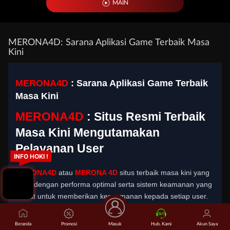
MAIN
MERONA4D: Sarana Aplikasi Game Terbaik Masa
Kini
MERONA4D
: Sarana Aplikasi Game Terbaik
Masa Kini
MERONA4D
: Situs Resmi Terbaik
Masa Kini Mengutamakan
Pelayanan User
INFO HOKI !
MERONA4D
atau
MERONA 4D
situs terbaik masa kini yang
hadir dengan performa optimal serta sistem keamanan yang
dibuat untuk memberikan kenyamanan kepada setiap user.
Melalui layanan yang mudah digunakan, MERONA4D
menghadirkan akses yang lancar, tampilan modern, dan
Beranda
Promosi
Masuk
Hub. Kami
Akun Saya