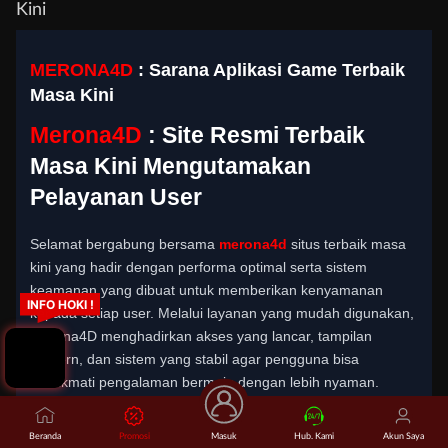
Kini
MERONA4D
: Sarana Aplikasi Game Terbaik
Masa Kini
Merona4D
: Site Resmi Terbaik
Masa Kini Mengutamakan
Pelayanan User
Selamat bergabung bersama
merona4d
situs terbaik masa
kini yang hadir dengan performa optimal serta sistem
keamanan yang dibuat untuk memberikan kenyamanan
INFO HOKI !
kepada setiap user. Melalui layanan yang mudah digunakan,
Merona4D menghadirkan akses yang lancar, tampilan
modern, dan sistem yang stabil agar pengguna bisa
menikmati pengalaman bermain dengan lebih nyaman.
Dengan modal mulai dari 10 ribu rupiah, user sudah dapat
Beranda
Promosi
Masuk
Hub. Kami
Akun Saya
menikmati berbagai fitur yang tersedia di dalam platform