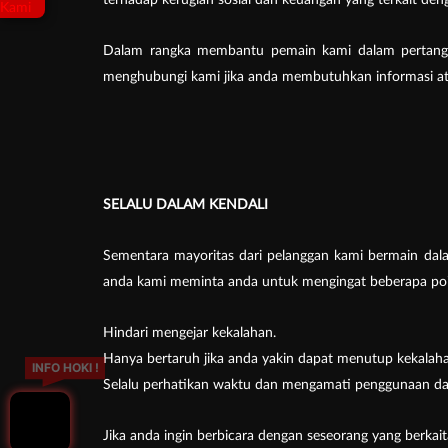
terhadap kerugian sosial dan keuangan yang terkait den
Dalam rangka membantu pemain kami dalam pertanggu
menghubungi kami jika anda membutuhkan informasi ata
SELALU DALAM KENDALI
Sementara mayoritas dari pelanggan kami bermain da
anda kami meminta anda untuk mengingat beberapa poin
Hindari mengejar kekalahan.
Hanya bertaruh jika anda yakin dapat menutup kekalah
INFO HOKI !
Selalu perhatikan waktu dan mengamati penggunaan da
Jika anda ingin berbicara dengan seseorang yang berkait