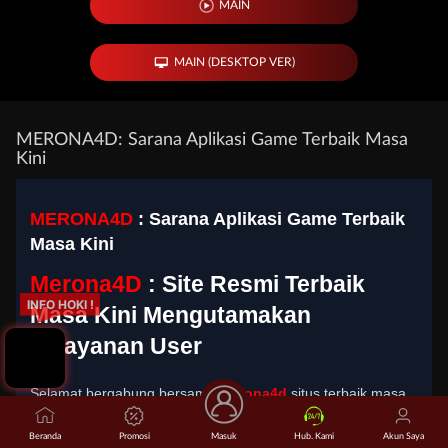
MAIN
MAIN (DESKTOP VER)
MERONA4D: Sarana Aplikasi Game Terbaik Masa
Kini
MERONA4D
: Sarana Aplikasi Game Terbaik
Masa Kini
Merona4D
: Site Resmi Terbaik
INFO HOKI !
Masa Kini Mengutamakan
Pelayanan User
Selamat bergabung bersama
merona4d
situs terbaik masa
kini yang hadir dengan performa optimal serta sistem
keamanan yang dibuat untuk memberikan kenyamanan
Beranda
Promosi
Masuk
Hub. Kami
Akun Saya