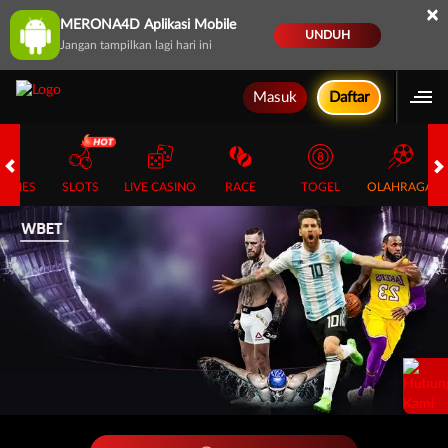
×
MERONA4D Aplikasi Mobile
UNDUH
Jangan tampilkan lagi hari ini
Masuk
Daftar
GAMES
SLOTS
LIVE CASINO
RACE
TOGEL
OLAHRAGA