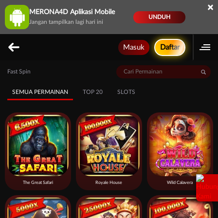
×
MERONA4D Aplikasi Mobile
UNDUH
Jangan tampilkan lagi hari ini
Masuk
Daftar
Fast Spin
SEMUA PERMAINAN
TOP 20
SLOTS
The Great Safari
Royale House
Wild Calavera