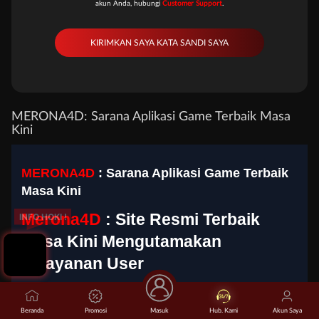
akun Anda, hubungi
Customer Support
.
MERONA4D: Sarana Aplikasi Game Terbaik Masa
Kini
MERONA4D
: Sarana Aplikasi Game Terbaik
Masa Kini
Merona4D
: Site Resmi Terbaik
INFO HOKI !
Masa Kini Mengutamakan
Pelayanan User
Selamat bergabung bersama
merona4d
situs terbaik masa
Beranda
kini yang hadir dengan performa optimal serta sistem
Promosi
Masuk
Hub. Kami
Akun Saya