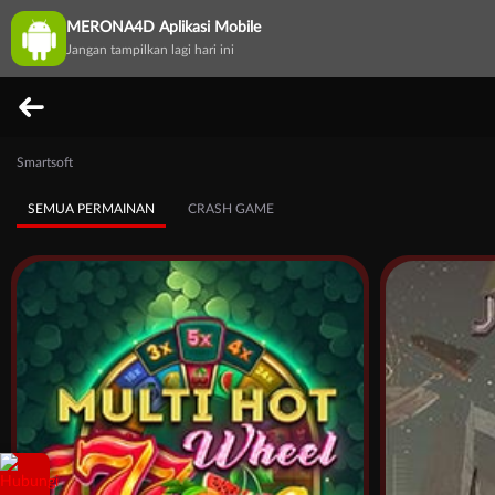
MERONA4D Aplikasi Mobile
Jangan tampilkan lagi hari ini
Smartsoft
SEMUA PERMAINAN
CRASH GAME