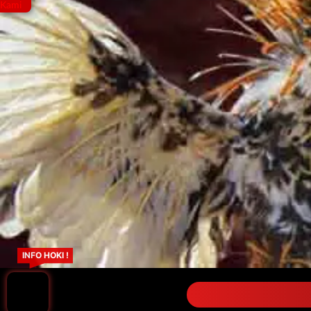
INFO HOKI !