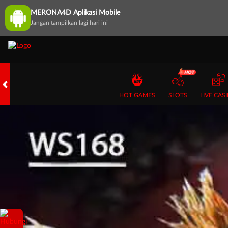
MERONA4D Aplikasi Mobile
Jangan tampilkan lagi hari ini
HOT GAMES
SLOTS
LIVE CAS