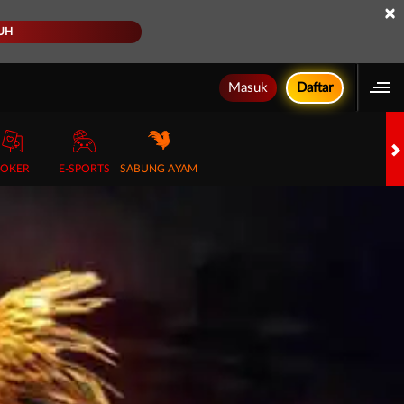
×
UH
Masuk
Daftar
POKER
E-SPORTS
SABUNG AYAM