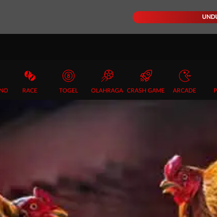
UND
INO
RACE
TOGEL
OLAHRAGA
CRASH GAME
ARCADE