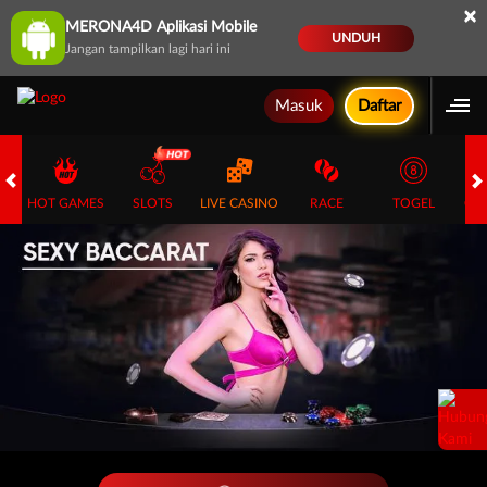
×
MERONA4D Aplikasi Mobile
UNDUH
Jangan tampilkan lagi hari ini
Masuk
Daftar
HOT GAMES
SLOTS
LIVE CASINO
RACE
TOGEL
OL