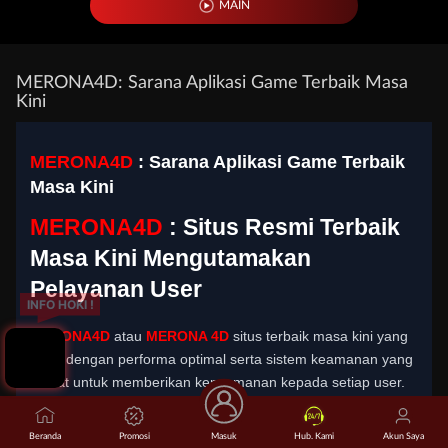
MAIN
MERONA4D: Sarana Aplikasi Game Terbaik Masa
Kini
MERONA4D
: Sarana Aplikasi Game Terbaik
Masa Kini
MERONA4D
: Situs Resmi Terbaik
Masa Kini Mengutamakan
Pelayanan User
INFO HOKI !
MERONA4D
atau
MERONA 4D
situs terbaik masa kini yang
hadir dengan performa optimal serta sistem keamanan yang
dibuat untuk memberikan kenyamanan kepada setiap user.
Melalui layanan yang mudah digunakan, MERONA4D
menghadirkan akses yang lancar, tampilan modern, dan
Beranda
Promosi
Masuk
Hub. Kami
Akun Saya