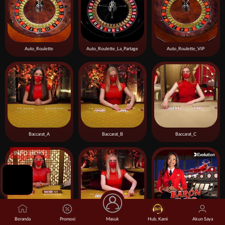
Auto_Roulette
Auto_Roulette_La_Partage
Auto_Roulette_VIP
Baccarat_A
Baccarat_B
Baccarat_C
INFO HOKI !
Beranda
Promosi
Masuk
Hub. Kami
Akun Saya
Baccarat_Control_Squeeze
Baccarat_Squeeze
Red Baron RNG