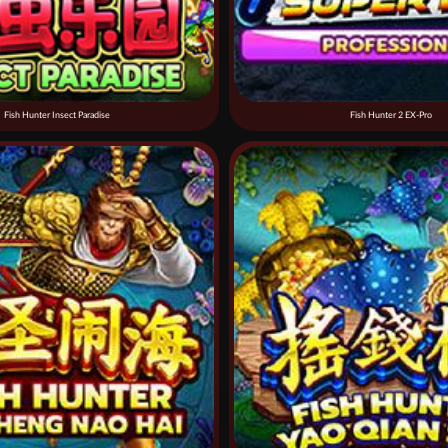
Fish Hunter Insect Paradise
Fish Hunter 2 EX-Pro