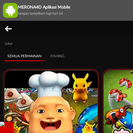
MERONA4D Aplikasi Mobile
Jangan tampilkan lagi hari ini
Joker
SEMUA PERMAINAN
FISHING