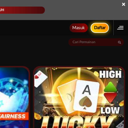
×
UH
Masuk
Daftar