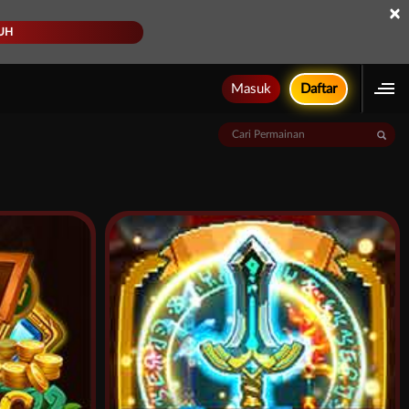
×
UH
Masuk
Daftar