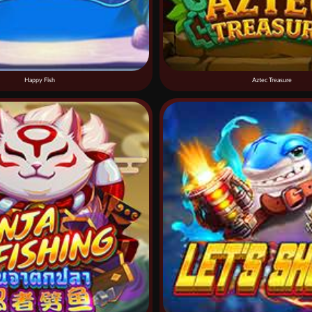
Happy Fish
Aztec Treasure