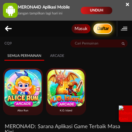
×
MERONA4D Aplikasi Mobile
UNDUH
Jangan tampilkan lagi hari ini
Masuk
Daftar
CQ9
SEMUA PERMAINAN
ARCADE
Alice Run
K.O. Island
MERONA4D: Sarana Aplikasi Game Terbaik Masa