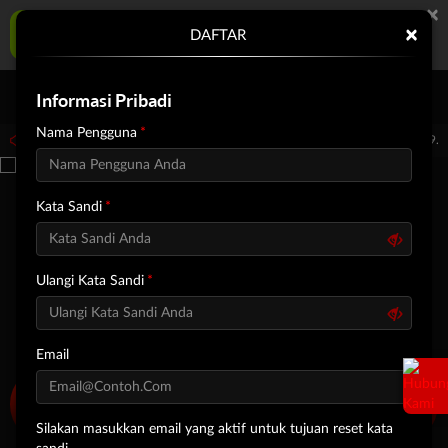
×
MERONA4D Aplikasi Mobile
×
DAFTAR
UNDUH
Jangan tampilkan lagi hari ini
Informasi Pribadi
Masuk
Daftar
Nama Pengguna
wal: PP Virtual Sports pada 30-Jun-2026 dari 14.59.59 sampai 30-Sep-2026 14.59.5
Kata Sandi
Ulangi Kata Sandi
JACKPOT
PLAY
Email
IDR
12,674,218,527
Silakan masukkan email yang aktif untuk tujuan reset kata